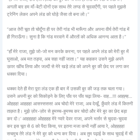
अगली बार हम माँ-बेटी दोनों एक साथ तेरे लण्ड से चुदवाएँगी, पर पहले मुझसे
ट्रेनिंग लेकर अपने लंड को घोड़े जैसा तो बना लो।”
“आज तेरी चूत तो चोदूँगा ही पर तेरी गांड भी मारूँगा और अपना वीर्य तेरी गांड में
ही गिराऊँगा। सुना है कि गांड मरवाने में औरतों को अधिक आनन्द आता है।”
“हाँ मेरे राजा, तुझे जो-जो मन करके करना, पर पहले अपने लंड को मेरी बुर में
घुसाओ, अब मत तड़पा, अब सहा नहीं जाता।” यह कहकर उसने मुझे अपने
ऊपर खींच लिया और जल्दी से मेरे खड़े लंड को अपने बुर की छेद पर लगा कर
धक्का दिया।
धक्का देते ही मेरा पूरा लंड एक ही बार में उसकी बुर की जड़ तक चला गया।
उसने अपनी बुर को सिकोड़ने के लिए पाँव पर पाँव चढ़ा लिया- वाह…!!! आहह्ह…
ओहहह! आहहह! आसस्ससस! अब चोदो मेरे राजा, अब देखूँ, कुँवारे लंड में कितनी
ताक़त है। मुझे ज़ोर-ज़ोर से हुमच्च-हुमच्च कर चोदो और मेरे बुर का छेद बड़ा
कर दो।’ आहहहह! ओहहहह मेरे प्यारे देवर राजा, अपने भर्तार से चुदवा-चुदवा
कर इस चूत से 6 को पैदा किया, पर इतना मजा कभी नहीं आया रे, ओहहहह!
सचमुच तेरे लंड ने मेरे बुर को धन्य कर दिया। अब तुम पढ़ाई के साथ चुदाई में भी