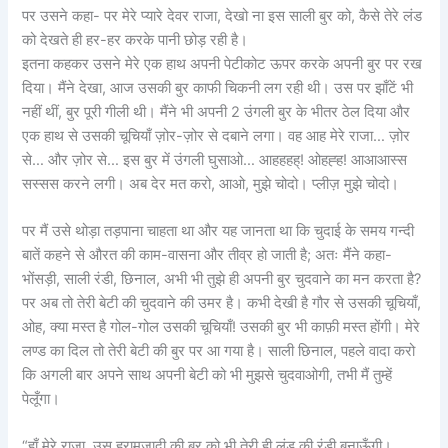
पर उसने कहा- पर मेरे प्यारे देवर राजा, देखो ना इस साली बुर को, कैसे तेरे लंड
को देखते ही हर-हर करके पानी छोड़ रही है।
इतना कहकर उसने मेरे एक हाथ अपनी पेटीकोट ऊपर करके अपनी बुर पर रख
दिया। मैंने देखा, आज उसकी बुर काफी चिकनी लग रही थी। उस पर झाँटें भी
नहीं थीं, बुर पूरी गीली थी। मैंने भी अपनी 2 उंगली बुर के भीतर ठेल दिया और
एक हाथ से उसकी चूचियाँ ज़ोर-ज़ोर से दबाने लगा। वह आह मेरे राजा… ज़ोर
से… और ज़ोर से… इस बुर में उंगली घुसाओ… आहहहह्! ओहह्ह! आआआस्स
सस्सस करने लगी। अब देर मत करो, आओ, मुझे चोदो। प्लीज़ मुझे चोदो।
पर मैं उसे थोड़ा तड़पाना चाहता था और यह जानता था कि चुदाई के समय गन्दी
बातें कहने से औरत की काम-वासना और तीव्र हो जाती है; अतः मैंने कहा-
भोंसड़ी, साली रंडी, छिनाल, अभी भी तुझे ही अपनी बुर चुदवाने का मन करता है?
पर अब तो तेरी बेटी की चुदवाने की उमर है। कभी देखी है गौर से उसकी चूचियाँ,
ओह, क्या मस्त है गोल-गोल उसकी चूचियाँ! उसकी बुर भी काफ़ी मस्त होंगी। मेरे
लण्ड का दिल तो तेरी बेटी की बुर पर आ गया है। साली छिनाल, पहले वादा करो
कि अगली बार अपने साथ अपनी बेटी को भी मुझसे चुदवाओगी, तभी मैं तुम्हें
पेलूँगा।
“हाँ मेरे राजा, उस हरामज़ादी की बुर को भी तेरी ही लंड की रंडी बनाऊँगी।