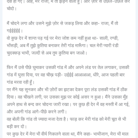
दक्ष हो गए। आह, मेरे राजा, मैं तो झड़ने वाली हूँ। और ज़ोर से उछल-उछल कर
चोदो।
मैं चोदने लगा और उसने मुझे ज़ोर से जकड़ लिया और कहा- राजा, मैं तो
गईईईईई।
वो कुछ देर में शान्त पड़ गई पर मेरा जोश कम नहीं हुआ था- साली, रण्डी,
भोंसड़ी, अब मैं तुझे कुतिया बनाकर तेरी गांड मारूँगा। चल मेरी प्यारी रंडी
चुदक्कड़ भाभी, जल्दी से अब तुम कुतिया बन जाओ।
फिर मैं उसे पीछे घुमाकर उसकी गांड में और अपने लंड पर तेल लगाकर, उसकी
गांड में घुसा दिया, पर वह चीख़ पड़ी- उईईई आआआआ, धीरे, आज पहली बार
गांड मरवा रही हूँ।
पर मैंने यह सुनकर और भी ज़ोरों का झटका देकर पूरा लंड उसकी गांड में ठोंक
दिया। वह चीखने लगी, पर उसका मुझ पर कोई असर न हुआ। मैंने उसका मुँह
अपने हाथ से बन्द कर चोदना जारी रखा। पर कुछ ही देर में वह मस्ती में आ गई,
और अपनी गांड आगे-पीछे करने लगी।
वह बोली कि गांड तो ज्यादा मजा देता है। फाड़ कर मेरी गांड को मेरी चूत से भी
बड़ी कर दो।
पर कुछ देर में मेरा भी वीर्य निकलने वाला था, मैंने कहा- भाभीजान, मेरा भी माल