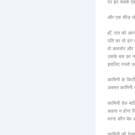
पर इन सबके एवज
और एक चीज़ जो
हाँ, रात को अप
पति का तो ढंग स
वो कमजोर और न
उसके बस का नही
इसलिए रज्जो उ
कामिनी के किटी
अक्सर कामिनी 
कामिनी तेल माल
कहना न होगा क
वरना कौन मेम 
कामिनी की देख