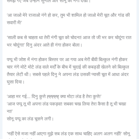
समझ गए जब उन्होंने सुनील और सोनू को नंगी देखा।
‘आ जाओ मेरे राजाओ नंगे हो कर, तुम भी शामिल हो जाओ मेरी चूत और गांड की
सवारी में!’
‘साली कब से चाहता था तेरी नंगी चूत को चोदना! आज तो जी भर कर चोदूंगा रात
भर चोदूंगा!’ दिनु अंदर आते ही नंगा होकर बोला।
पप्पू भी जोश में नंगा होकर बिस्तर पर आ गया अब मेरी बीवी बिल्कुल नंगी होकर
चार नंगे मोटे मोटे लंड वाले मर्दों के बीच में चुदाई की कबड्डी खेलने को बिल्कुल
तैयार लेटी थी। सबसे पहले दिनु ने अपना लंड उसकी प्यासी चूत में आधा अंदर
घुसा दिया।
‘आहा मर गई… दिनु कुत्ते ह्ह्ह्ह्ह् क्या मोटा लंड है तेरा कुत्ते!’
‘आज पप्पू तू भी अपना लंड पकड़वा! सबका चख लिया तेरा कैसा है तू भी चखा
ना!’
सोनू पप्पू का लंड चूसने लगी।
‘नहीं ऐसे मजा नहीं आएगा मुझे सब लंड एक साथ चाहिए अलग अलग नहीं!’ सोनू