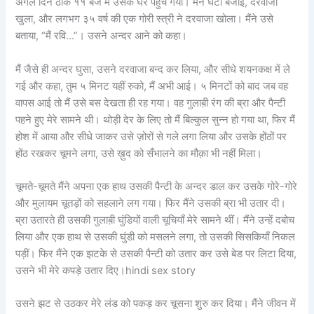
अगले दिन ठीक ११ बजे मैं उसके घर पहुँच गया। मैंने घंटी बजाई, दरवाजा
खुला, और लगभग ३५ वर्ष की एक गोरी स्त्री ने दरवाजा खोला। मैंने उसे
बताया, “मैं रवि…”। उसने अन्दर आने को कहा।
मैं जैसे ही अन्दर घुसा, उसने दरवाजा बन्द कर लिया, और सीधे शयनकक्ष में ले
गई और कहा, तुम ५ मिनट यहीं रुको, मैं अभी आई। ५ मिनटों को बाद जब वह
वापस आई तो मैं उसे बस देखता ही रह गया। वह गुलाब़ी रंग की ब्रा और पैन्टी
पहने हुए मेरे सामने थी। थोड़ी देर के लिए तो मैं बिल्कुल सुन्न हो गया था, फिर मैं
होश में आया और सीधे जाकर उसे ज़ोरों से गले लगा लिया और उसके होंठों पर
होंठ रखकर चूमने लगा, उसे ख़ुद को सँभालने का मौक़ा भी नहीं मिला।
चूमते-चूमते मैंने अपना एक हाथ उसकी पैन्टी के अन्दर डाल कर उसके गोरे-गोरे
और मुलायम चूतड़ों को सहलाने लग गया। फिर मैंने उसकी ब्रा भी उतार दी।
ब्रा उतारते ही उसकी गुलाब़ी घुंडियों वाली चूचियाँ मेरे सामने थीं। मैंने उन्हें दबोच
लिया और एक हाथ से उसकी घुंडी को मसलने लगा, तो उसकी सिसकियाँ निकल
पड़ीं। फिर मैंने एक झटके से उसकी पैन्टी को उतार कर उसे बेड पर लिटा दिया,
उसने भी मेरे कपड़े उतार दिए।hindi sex story
उसने झट से उठकर मेरे लंड को पकड़ कर चूसना शुरु कर दिया। मैंने जीवन में