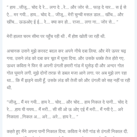
” हाय ..जीजू… चोद दे रे… लगा दे ..रे… और जोर से… फाड़ दे यार… स ई से
ऐ… मर गयी… हाय… चोद दे… जीजू… मेरी चुन्ची मसल डाल… खींच… और
खींच… ऊऊओए ई ई… रे… क्या कर हो… राजा… लगा ना… जोर से… ”
मेरी हालत चरम सीमा पर पहुँच रही थी . मैं होश खोती जा रही थी.
अचानक उसने मुझे करवट बदल कर अपने नीचे दबा लिया. और मेरे ऊपर चढ़
गया. उसने लंड को दबा कर चूत में घुसा दिया. और उसके धक्के तेज होते गए.
ऊधर कविता ने फिर से अपनी उंगली हमारी गांड में घुसेड़ दी और अन्दर गोल
गोल घुमाने लगी. मुझे दोनों तरफ़ से डबल मजा आने लगा. पर अब मुझे लग रहा
था… कि मैं झड़ने वाली हूँ. उसके लंड की तेजी को और उंगली को सह नहीं पा रही
थी.
“जीजू… मैं मर गयी… हाय रे… चोद… और चोद… हाय निकल दे पानी… चोद दे
रे… .हाय यी ययय… मैं मरी… सी सी ओ ऊ ओए एई मैं मरी… मैं गयी ऐ… अरे
निकाला ..निकल अ… अरे… अरे… हाय रे… ”
कहते हुए मैंने अपना पानी निकाल दिया. कविता ने मेरी गांड से उंगली निकाल दी.