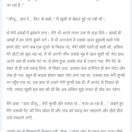
जा रहा है..”
“जीजू… हाय रे… फ़िर से कहो..” मैं खुशी से बेहाल हुई जा रही थी।
वो मेरी आंखों में झांकने लगा। मैने भी अपने नयन उस से लड़ा दिये। आंखों ही
आंखों में हम दोनो डूबने लगे। मैं भी अनजाने में उसके ऊपर झुकती चली गयी.
हमारे होंट जाने कब एक दूसरे से चिपक गए. मेरी साँसे गहरी हो चली थी. अंकित
मेरे होटों को चूस रहा था. मैं भी अपनी जीभ उसके मुंह में डाल चुकी थी. मेरा हाथ
अपने आप ही उसके पेट पर से होता हुआ उसके लंड से टकरा गया. मैंने पेंट के
बाहर से ही उसे पकड़ लिया. वो सिहर उठा. उसका लंड उत्तेजित हो कर मोटा और
लंबा हो गया. बहुत ही कड़क होकर बाहर जोर लगा रहा था. उसका हाथ मेरी चुन्ची
पर पहुँच गया था. एक हाथ से उसने मेरी चुन्ची दबा दी. मैं आनंद से निहाल हो
गयी. ज्यादा खुशी इस बात की थी कि अब अंकित मुझे जरूर ही चोद कर रहेगा.
मैंने कहा -“हाय जीजू… मेरी चुन्ची और मसल दो… मजा आ रहा है… ” कहते हुए
मैंने उसकी पेंट की जिप खोल दी और लंड को पकड़ कर सहलाने और हौले हौले
उसे मसलने लगी.
उसके मुंह से सिसकारी निकल पड़ी. बोला -“थोड़ा जोर से पकड़ कर ऊपर नीचे