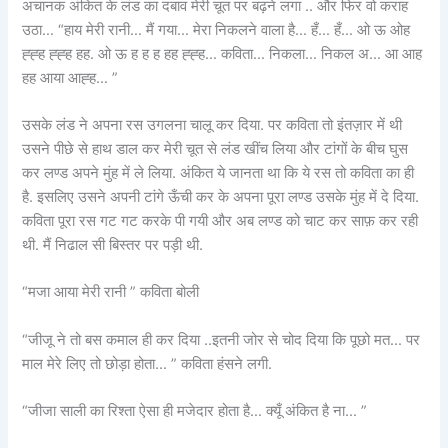
अचानक अंकित के लंड का दबाव मेरी चूत पर बढ़ने लगा .. और फिर वो कराह
उठा… “हाय मेरी रानी… मैं गया… मेरा निकलने वाला है… हँ… हँ… ओ ऊ ओह
ह्ह्ह ह्ह्ह हह. ओ ऊ ह ह ह हह ह्ह्ह… कविता… निकला… निकल अ… आ आह
हह आया आह्ह… ”
उसके लंड ने अपना रस उगलना चालू कर दिया. पर कविता तो इंतज़ार में थी
उसने पीछे से हाथ डाल कर मेरी चूत से लंड खींच लिया और टांगों के बीच घुस
कर लण्ड अपने मुंह में ले लिया. अंकित ये जानता था कि ये रस तो कविता का ही
है. इसलिए उसने अपनी टांगे ऊँची कर के अपना पूरा लण्ड उसके मुंह में दे दिया.
कविता पूरा रस गट गट करके पी गयी और अब लण्ड को चाट कर साफ़ कर रही
थी. मैं निढाल सी बिस्तर पर पड़ी थी.
“मजा आया मेरी रानी ” कविता बोली
“जीजू ने तो बस कमाल ही कर दिया ..इतनी जोर से चोद दिया कि पूछो मत… पर
माल मेरे लिए तो छोड़ा होता… ” कविता हंसने लगी.
“जीजा साली का रिश्ता ऐसा ही मजेदार होता है… क्यूँ अंकित है ना… ”